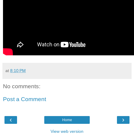
at
8:10 PM
No comments:
Post a Comment
‹
›
Home
View web version