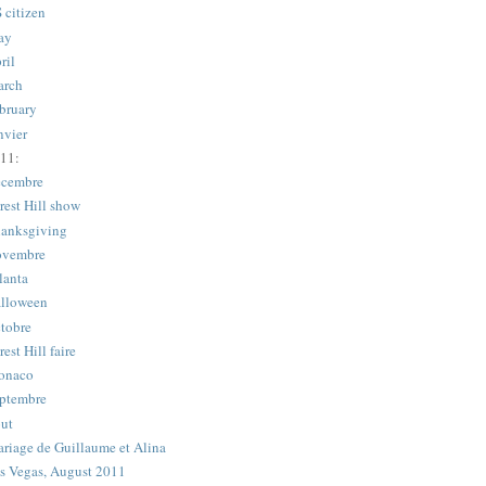
 citizen
ay
ril
rch
bruary
nvier
11:
cembre
rest Hill show
anksgiving
vembre
lanta
lloween
tobre
rest Hill faire
onaco
ptembre
ut
riage de Guillaume et Alina
s Vegas, August 2011