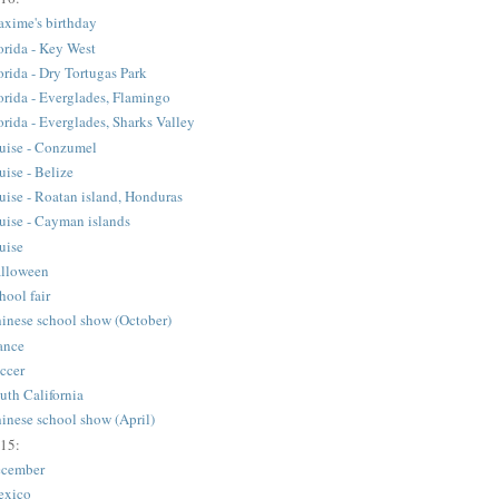
xime's birthday
orida - Key West
orida - Dry Tortugas Park
orida - Everglades, Flamingo
orida - Everglades, Sharks Valley
uise - Conzumel
uise - Belize
uise - Roatan island, Honduras
uise - Cayman islands
uise
lloween
hool fair
inese school show (October)
ance
ccer
uth California
inese school show (April)
15:
cember
xico