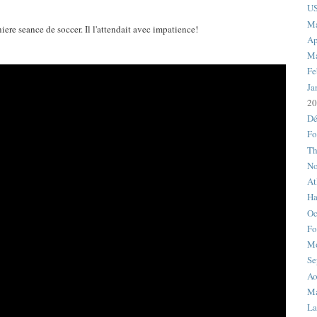
US
M
ere seance de soccer. Il l'attendait avec impatience!
Ap
Ma
Fe
Ja
20
Dé
Fo
Th
No
At
Ha
Oc
Fo
M
Se
Ao
Ma
La