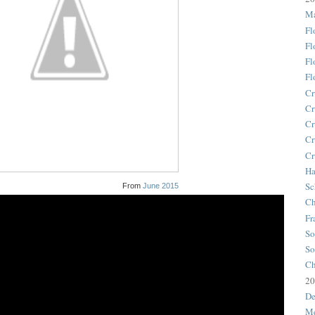
Ma
Fl
Fl
Fl
Fl
Cr
Cr
Cr
Cr
Cr
Ha
Sc
From
June 2015
Ch
Fr
So
So
Ch
20
De
Me