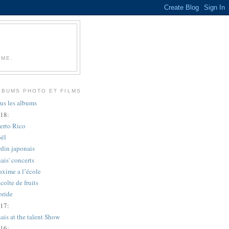
IME.
LBUMS PHOTO ET FILMS
us les albums
18:
erto Rico
ël
rdin japonais
ais' concerts
xime a l’école
colte de fruits
oride
17:
ais at the talent Show
16: