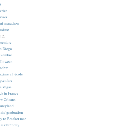
i
vrier
nvier
mi-marathon
axime
12:
cembre
n Diego
vembre
lloween
tobre
xime a l’école
ptembre
s Vegas
ds in France
w Orleans
sneyland
ais' graduation
y to Breaker race
ais' birthday