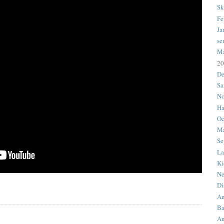
Sk
Fe
Ja
se
M
20
De
Sa
No
Ha
Oc
Ma
Se
La
Ki
Ne
Di
An
Ba
An