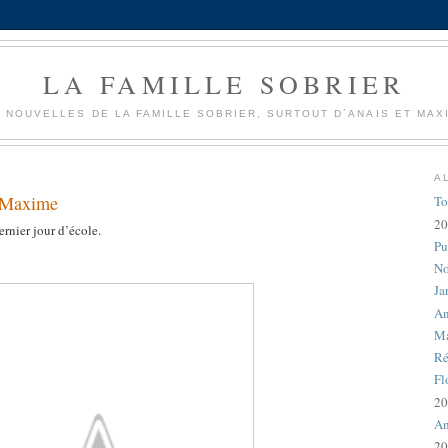
LA FAMILLE SOBRIER
 NOUVELLES DE LA FAMILLE SOBRIER, SURTOUT D´ANAIS ET MAX
A
e Maxime
To
20
rnier jour d’école.
Pu
No
Ja
An
Ma
Ré
Fl
20
An
20