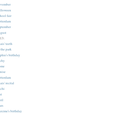
vember
lloween
hool fair
tterdam
ptember
gust
13:
ais' teeth
 the park
phie's birthday
chy
ome
nise
tterdam
ais' recital
chi
ai
ril
rs
xime's birthday