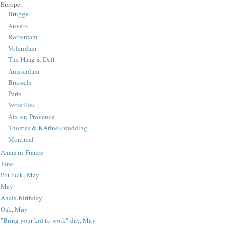
Europe:
Brugge
Anvers
Rotterdam
Volendam
The Haag & Deft
Amsterdam
Brussels
Paris
Versailles
Aix-en-Provence
Thomas & KArine's wedding
Montreal
Anais in France
June
Pot luck, May
May
Anais' birthday
Oak, May
"Bring your kid to work" day, May