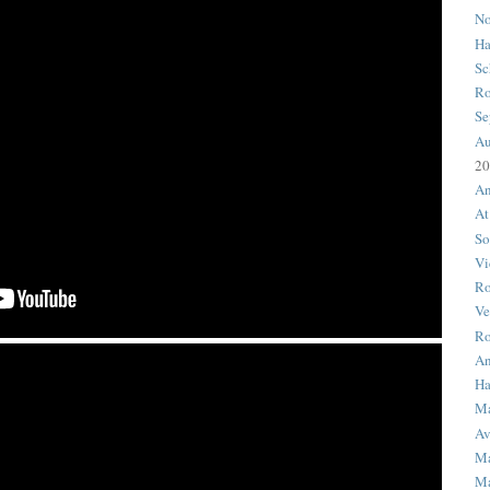
No
Ha
Sc
Ro
Se
Au
20
An
At
So
Vi
R
Ve
Ro
An
Ha
M
Av
Ma
Ma