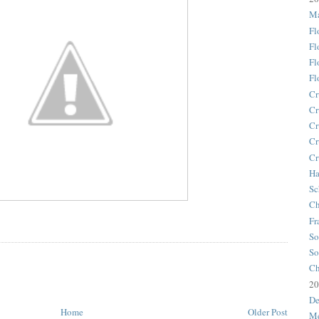
Ma
Fl
Fl
Fl
Fl
Cr
Cr
Cr
Cr
Cr
Ha
Sc
Ch
Fr
So
So
Ch
20
De
Home
Older Post
Me