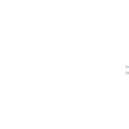
An
20