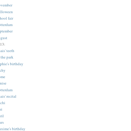
vember
lloween
hool fair
tterdam
ptember
gust
13:
ais' teeth
 the park
phie's birthday
chy
ome
nise
tterdam
ais' recital
chi
ai
ril
rs
xime's birthday