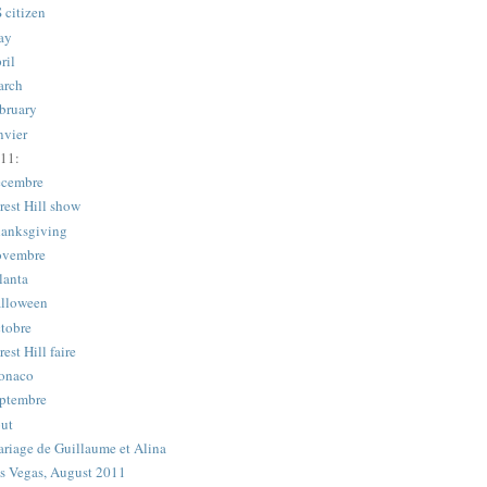
 citizen
ay
ril
rch
bruary
nvier
11:
cembre
rest Hill show
anksgiving
vembre
lanta
lloween
tobre
rest Hill faire
onaco
ptembre
ut
riage de Guillaume et Alina
s Vegas, August 2011