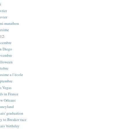
i
vrier
nvier
mi-marathon
axime
12:
cembre
n Diego
vembre
lloween
tobre
xime a l’école
ptembre
s Vegas
ds in France
w Orleans
sneyland
ais' graduation
y to Breaker race
ais' birthday