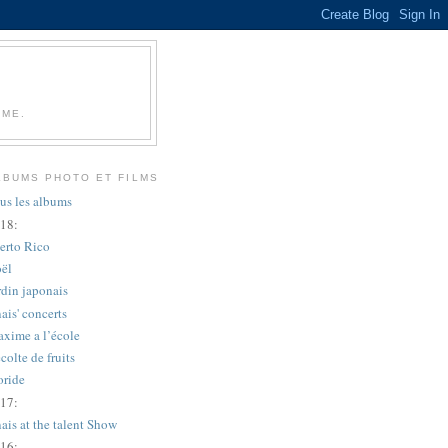
IME.
LBUMS PHOTO ET FILMS
us les albums
18:
erto Rico
ël
rdin japonais
ais' concerts
xime a l’école
colte de fruits
oride
17:
ais at the talent Show
16: