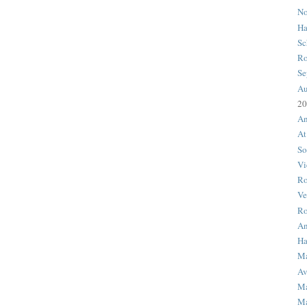
No
Ha
Sc
Ro
Se
Au
20
An
At
So
Vi
R
Ve
Ro
An
Ha
M
Av
Ma
Ma