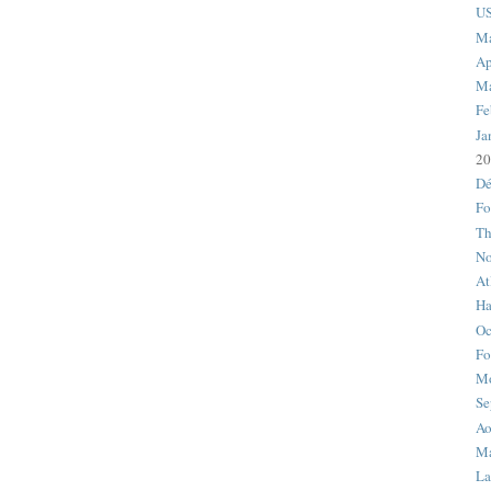
US
M
Ap
Ma
Fe
Ja
20
Dé
Fo
Th
No
At
Ha
Oc
Fo
M
Se
Ao
Ma
La