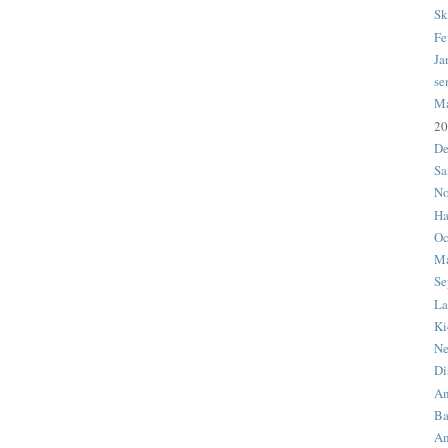
Sk
Fe
Ja
se
M
20
De
Sa
No
Ha
Oc
Ma
Se
La
Ki
Ne
Di
An
Ba
An