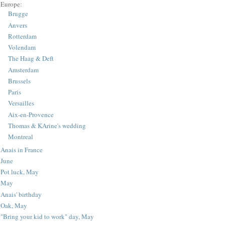
Europe:
Brugge
Anvers
Rotterdam
Volendam
The Haag & Deft
Amsterdam
Brussels
Paris
Versailles
Aix-en-Provence
Thomas & KArine's wedding
Montreal
Anais in France
June
Pot luck, May
May
Anais' birthday
Oak, May
"Bring your kid to work" day, May