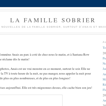
LA FAMILLE SOBRIER
 NOUVELLES DE LA FAMILLE SOBRIER, SURTOUT D´ANAIS ET MAX
A
To
20
'emmène Anais au parc à coté de chez nous le matin, et à Santana Row
Pu
me réclame dès le matin!
No
 photos, Anais est un vrai monstre en ce moment, surtout le soir. Elle ne
Ja
er la TV à toute heure de la nuit, ne pas manger, nous appeler la nuit pour
An
t de plus en plus nombreuses, et de plus en plus longues!
Ma
Ré
prises aujourd'hui. Elle est très mignonnes dessus, elle cache bien son jeu!
Fl
20
An
20